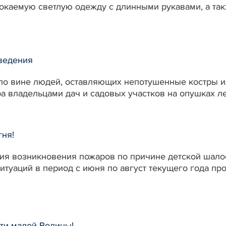
каемую светлую одежду с длинными рукавами, а также
.
ведения
по вине людей, оставляющих непотушенные костры или
ра владельцами дач и садовых участков на опушках ле
гня!
я возникновения пожаров по причине детской шалост
итуаций в период с июня по август текущего года пр
сти малой Родины!