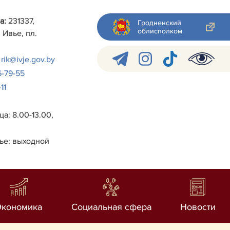
а:
231337,
Гродненский
облисполком
 Ивье, пл.
rik@ivje.gov.by
6-79-55
11
а: 8.00-13.00,
ье: выходной
Экономика
Социальная сфера
Новости