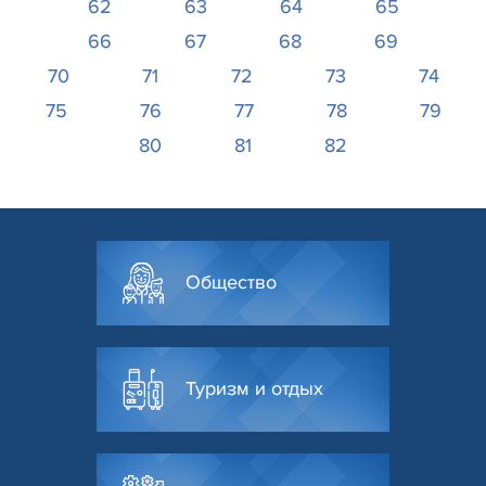
62
63
64
65
66
67
68
69
70
71
72
73
74
75
76
77
78
79
80
81
82
Общество
Туризм и отдых