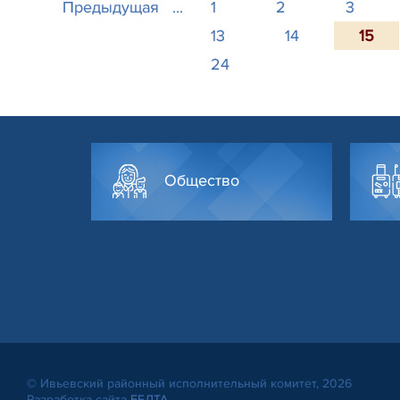
Предыдущая
...
1
2
3
13
14
15
24
Общество
© Ивьевский районный исполнительный комитет, 2026
Разработка сайта
БЕЛТА