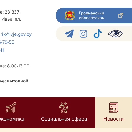
а:
231337,
Гродненский
облисполком
 Ивье, пл.
rik@ivje.gov.by
6-79-55
11
а: 8.00-13.00,
ье: выходной
Экономика
Социальная сфера
Новости