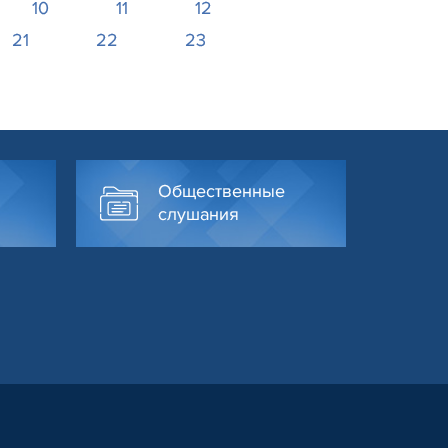
10
11
12
21
22
23
Общественные
слушания