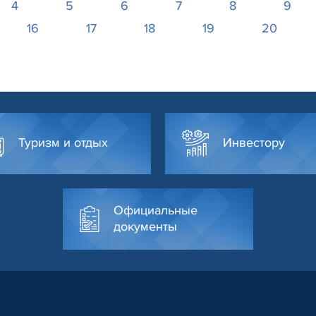
4
5
6
7
8
9
16
17
18
19
20
Туризм и отдых
Инвестору
Официальные
документы