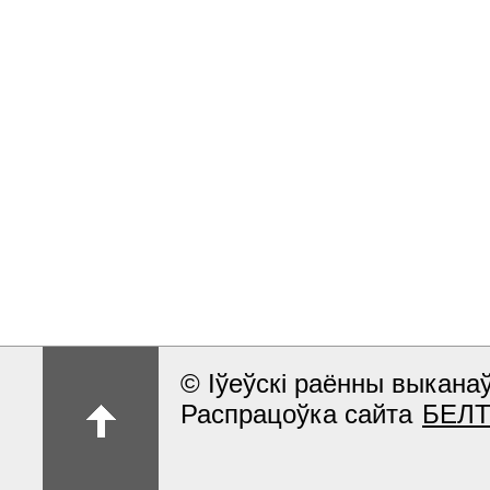
© Іўеўскі раённы выкан
Распрацоўка сайта
БЕЛ