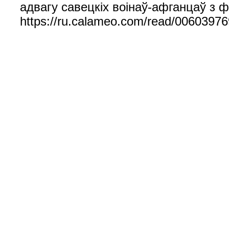
адвагу савецкіх воінаў-афганцаў з 
https://ru.calameo.com/read/0060397