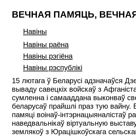
ВЕЧНАЯ ПАМЯЦЬ, ВЕЧНА
Навiны
Навiны раёна
Навiны рэгiёна
Навiны рэспублiкi
15 лютага ў Беларусі адзначаўся Дзе
вываду савецкіх войскаў з Афганіста
сумленна і самааддана выконваў св
беларусаў прайшлі праз тую вайну. 
памяці воінаў-інтэрнацыяналістаў раб
наведвальнікаў віртуальную выстав
землякоў з Юрацішкоўскага сельскага 