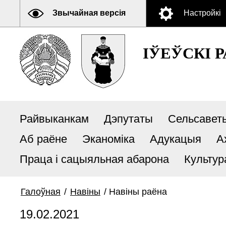
Звычайная версія
Настройкі
ІЎЕЎСКІ 
Райвыканкам
Дэпутаты
Сельсавет
Аб раёне
Эканоміка
Адукацыя
А
Праца і сацыяльная абарона
Культур
Галоўная
/
Навiны
/
Навiны раёна
19.02.2021