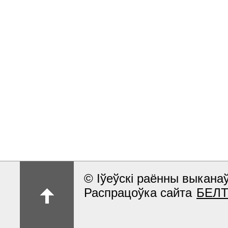
© Іўеўскі раённы выкан
Распрацоўка сайта
БЕЛ