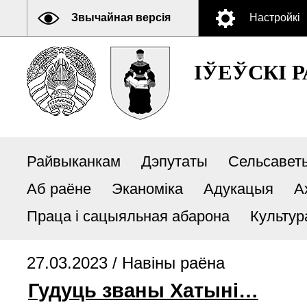
Звычайная версія
Настройкі
ІЎЕЎСКІ 
Райвыканкам
Дэпутаты
Сельсавет
Аб раёне
Эканоміка
Адукацыя
А
Праца і сацыяльная абарона
Культур
27.03.2023 /
Навiны раёна
Гудуць званы Хатыні…