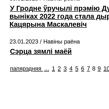
У Гродне ўручылі прэмію Ду
выніках 2022 года стала ды
Кацярына Маскалевіч
23.01.2023 /
Навiны раёна
Сэрца зямлі маёй
папярэдняя
...
1
2
3
4
5
6
7
8
9
1