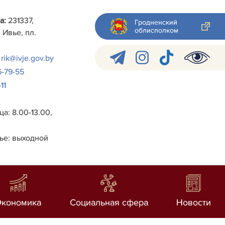
а:
231337,
Гродненский
облисполком
 Ивье, пл.
rik@ivje.gov.by
6-79-55
11
а: 8.00-13.00,
ье: выходной
Экономика
Социальная сфера
Новости