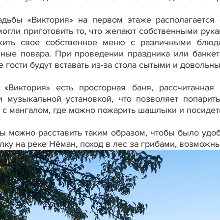
адьбы «Виктория» на первом этаже располагается 
огли приготовить то, что желают собственными руками
ожить свое собственное меню с различными блюда
ные повара. При проведении праздника или банкет
 гости будут вставать из-за стола сытыми и довольн
 «Виктория» есть просторная баня, рассчитанна
 музыкальной установкой, что позволяет попарит
а с мангалом, где можно пожарить шашлыки и посиде
ы можно расставить таким образом, чтобы было удоб
лку на реке Нёман, поход в лес за грибами, возможн