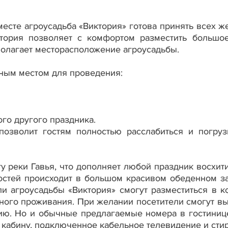
месте агроусадьба «Виктория» готова принять всех 
тория позволяет с комфортом разместить большое
полагает месторасположение агроусадьбы.
чным местом для проведения:
ого другого праздника.
позволит гостям полностью расслабиться и погру
гу реки Гавья, что дополняет любой праздник восхи
остей происходит в большом красивом обеденном за
ли агроусадьбы «Виктория» смогут разместиться в к
ного проживания. При желании посетители смогут в
ию. Но и обычные предлагаемые номера в гостинице
 кабину, подключенное кабельное телевидение и ст