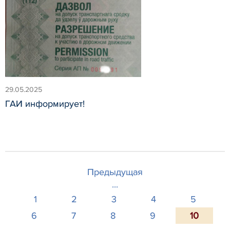
29.05.2025
ГАИ информирует!
Предыдущая
...
1
2
3
4
5
6
7
8
9
10
...