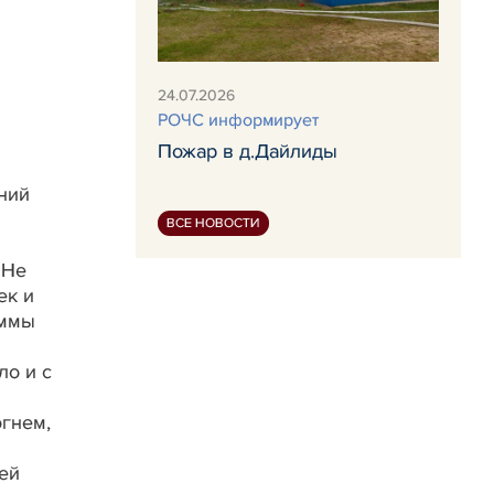
24.07.2026
РОЧС информирует
Пожар в д.Дайлиды
ний
ВСЕ НОВОСТИ
 Не
ек и
аммы
ло и с
огнем,
ей