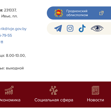
а:
231337,
Гродненский
облисполком
 Ивье, пл.
rik@ivje.gov.by
6-79-55
11
а: 8.00-13.00,
ье: выходной
Экономика
Социальная сфера
Новости