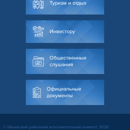
Туризм и отдых
Инвестору
Общественные
слушания
Официальные
документы
© Ивьевский районный исполнительный комитет, 2026