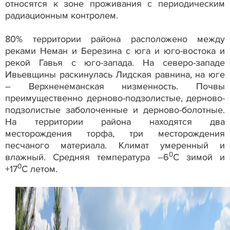
относятся к зоне проживания с периодическим
радиационным контролем.
80% территории района расположено между
реками Неман и Березина с юга и юго-востока и
рекой Гавья с юго-запада. На северо-западе
Ивьевщины раскинулась Лидская равнина, на юге
– Верхненеманская низменность. Почвы
преимущественно дерново-подзолистые, дерново-
подзолистые заболоченные и дерново-болотные.
На территории района находятся два
месторождения торфа, три месторождения
песчаного материала. Климат умеренный и
0
влажный. Средняя температура –6
С зимой и
0
+17
С летом.