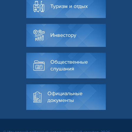
Туризм и отдых
Инвестору
Общественные
слушания
Официальные
документы