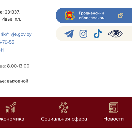
а:
231337,
Гродненский
облисполком
 Ивье, пл.
rik@ivje.gov.by
6-79-55
11
а: 8.00-13.00,
ье: выходной
Экономика
Социальная сфера
Новости