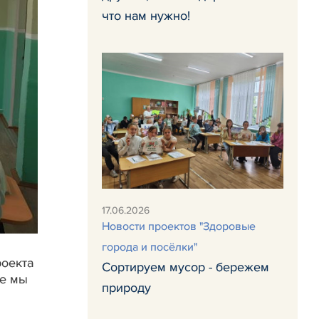
что нам нужно!
17.06.2026
Новости проектов "Здоровые
города и посёлки"
роекта
Сортируем мусор - бережем
ые мы
природу