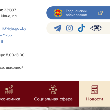
а:
231337,
Гродненский
облисполком
 Ивье, пл.
rik@ivje.gov.by
6-79-55
11
а: 8.00-13.00,
ье: выходной
Экономика
Социальная сфера
Новости