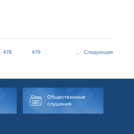
478
479
...
Следующая
Общественные
слушания