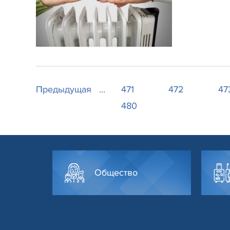
Предыдущая
...
471
472
47
480
Общество