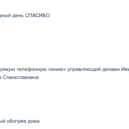
одный день СПАСИБО
прямую телефонную линию» управляющий делами Ивь
а Станиславовна
ый обогрев дома