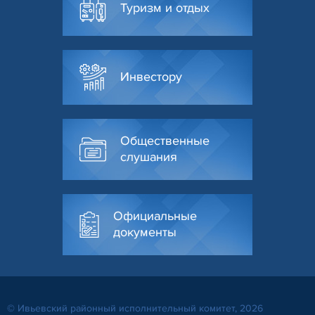
Туризм и отдых
Инвестору
Общественные
слушания
Официальные
документы
© Ивьевский районный исполнительный комитет, 2026